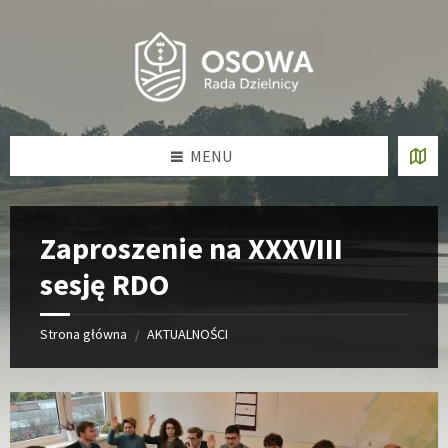
Skip
Skip
Skip
Skip
to
to
to
to
content
left
right
footer
sidebar
sidebar
MENU
Zaproszenie na XXXVIII
sesję RDO
Strona główna
AKTUALNOŚCI
/