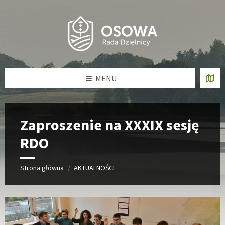
Skip
Skip
Skip
Skip
to
to
to
to
content
left
right
footer
sidebar
sidebar
MENU
Zaproszenie na XXXIX sesję
RDO
Strona główna
AKTUALNOŚCI
/