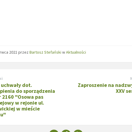
erwca 2021
przez
Bartosz Stefański
w
Aktualności
ni
 uchwały dot.
Zaproszenie na nadzw
ąpienia do sporządzenia
XXV se
r 2160 "Osowa pas
ejowy w rejonie ul.
ickiej w mieście
ku"