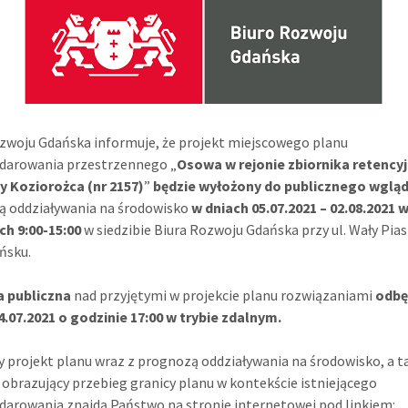
zwoju Gdańska informuje, że projekt miejscowego planu
darowania przestrzennego „
Osowa w rejonie zbiornika retency
cy Koziorożca (nr 2157)
”
będzie wyłożony do publicznego wglą
ą oddziaływania na środowisko
w dniach 05.07.2021 – 02.08.2021
ch
9:00-15:00
w siedzibie Biura Rozwoju Gdańska przy ul. Wały Pia
ńsku.
a publiczna
nad przyjętymi w projekcie planu rozwiązaniami
odbę
4.07.2021 o godzinie 17:00
w trybie zdalnym.
 projekt planu wraz z prognozą oddziaływania na środowisko, a t
 obrazujący przebieg granicy planu w kontekście istniejącego
arowania znajdą Państwo na stronie internetowej pod linkiem: