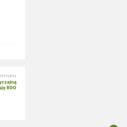
Następny
yczajną
sję RDO