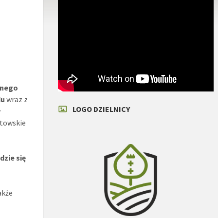
jnego
du
wraz z
LOGO DZIELNICY
w
stowskie
dzie się
akże