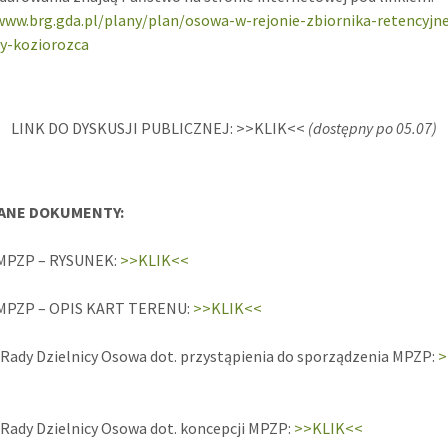
www.brg.gda.pl/plany/plan/osowa-w-rejonie-zbiornika-retencyjn
cy-koziorozca
LINK DO DYSKUSJI PUBLICZNEJ: >>KLIK<<
(dostępny po 05.07)
ANE DOKUMENTY:
 MPZP – RYSUNEK:
>>KLIK<<
 MPZP – OPIS KART TERENU:
>>KLIK<<
Rady Dzielnicy Osowa dot. przystąpienia do sporządzenia MPZP:
>
Rady Dzielnicy Osowa dot. koncepcji MPZP:
>>KLIK<<