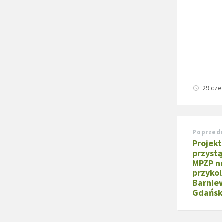
29 cz
Poprzed
Projekt
przyst
MPZP n
przykol
Barniew
Gdańs