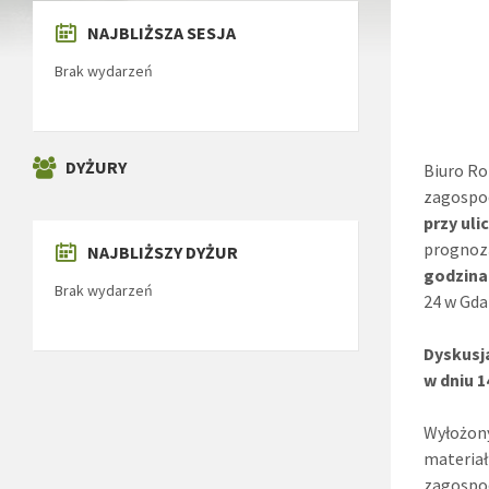
NAJBLIŻSZA SESJA
Brak wydarzeń
DYŻURY
Biuro Ro
zagospo
przy uli
prognoz
NAJBLIŻSZY DYŻUR
godzina
Brak wydarzeń
24 w Gda
Dyskusj
w dniu 1
Wyłożony
materiał
zagospod