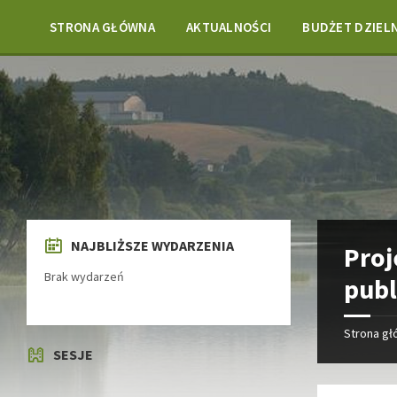
Skip
Skip
Skip
Skip
to
to
to
to
STRONA GŁÓWNA
AKTUALNOŚCI
BUDŻET DZIEL
content
left
right
footer
sidebar
sidebar
NAJBLIŻSZE WYDARZENIA
Proj
Brak wydarzeń
publ
Strona g
SESJE