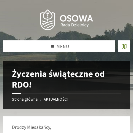
Skip
Skip
Skip
Skip
to
to
to
to
content
left
right
footer
sidebar
sidebar
MENU
Życzenia świąteczne od
RDO!
Strona główna
AKTUALNOŚCI
/
Drodzy Mieszkańcy,