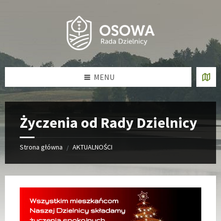
Skip
Skip
Skip
Skip
to
to
to
to
content
left
right
footer
sidebar
sidebar
MENU
Życzenia od Rady Dzielnicy
Strona główna
AKTUALNOŚCI
/