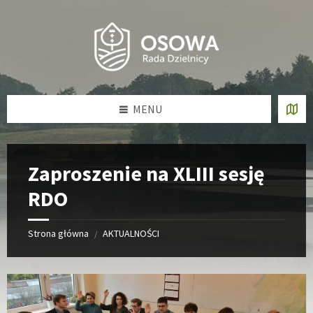
Skip
Skip
Skip
Skip
to
to
to
to
content
left
right
footer
sidebar
sidebar
MENU
Zaproszenie na XLIII sesję
RDO
Strona główna
AKTUALNOŚCI
/