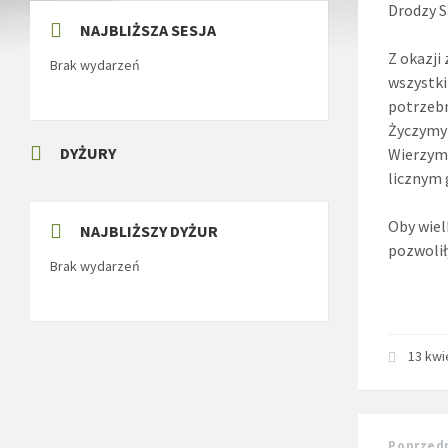
Drodzy S
NAJBLIŻSZA SESJA
Z okazji
Brak wydarzeń
wszystki
potrzebn
Życzymy 
DYŻURY
Wierzymy
licznym 
Oby wiel
NAJBLIŻSZY DYŻUR
pozwolił
Brak wydarzeń
13 kwi
Poprzed