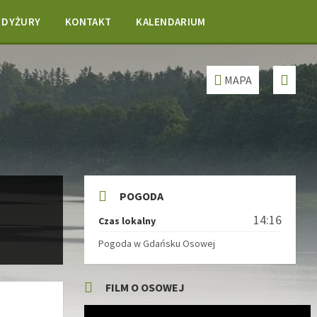
DYŻURY
KONTAKT
KALENDARIUM
MAPA
POGODA
14:16
Czas lokalny
Pogoda w Gdańsku Osowej
FILM O OSOWEJ