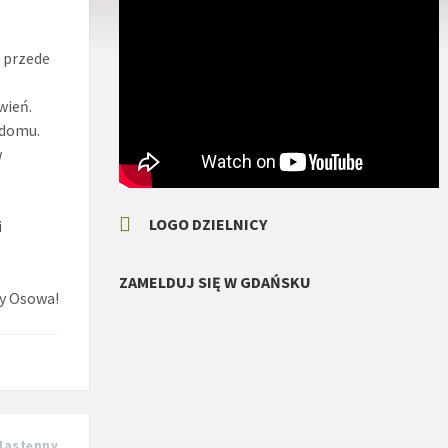
ć przede
m
wień.
 domu.
w
LOGO DZIELNICY
i
ZAMELDUJ SIĘ W GDAŃSKU
cy Osowa!
Następny