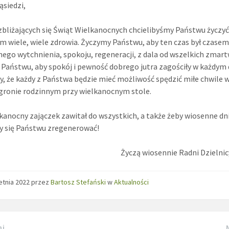
ąsiedzi,
 zbliżających się Świąt Wielkanocnych chcielibyśmy Państwu życzy
m wiele, wiele zdrowia. Życzymy Państwu, aby ten czas był czase
ego wytchnienia, spokoju, regeneracji, z dala od wszelkich zmart
Państwu, aby spokój i pewność dobrego jutra zagościły w każdym
, że każdy z Państwa będzie mieć możliwość spędzić miłe chwile 
gronie rodzinnym przy wielkanocnym stole.
kanocny zajączek zawitał do wszystkich, a także żeby wiosenne dn
y się Państwu zregenerować!
Życzą wiosennie Radni Dzielni
etnia 2022
przez
Bartosz Stefański
w
Aktualności
ni