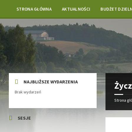
Skip
Skip
Skip
Skip
to
to
to
to
STRONA GŁÓWNA
AKTUALNOŚCI
BUDŻET DZIEL
content
left
right
footer
sidebar
sidebar
NAJBLIŻSZE WYDARZENIA
Życz
Brak wydarzeń
Strona g
SESJE