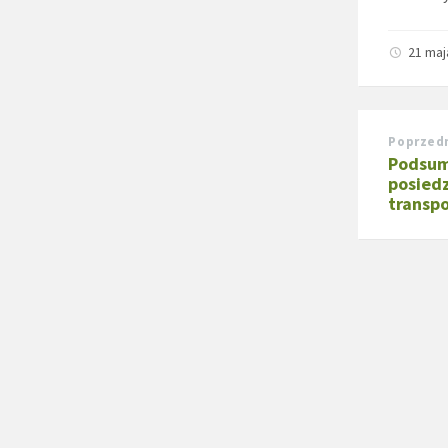
21 maj
Poprzed
Podsum
posiedz
transpo