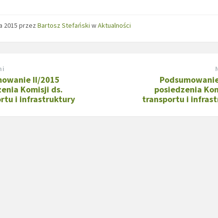
a 2015
przez
Bartosz Stefański
w
Aktualności
ni
owanie II/2015
Podsumowanie
enia Komisji ds.
posiedzenia Kom
rtu i infrastruktury
transportu i infras