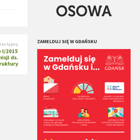
ZAMELDUJ SIĘ W GDAŃSKU
Następny
 I/2015
isji ds.
truktury