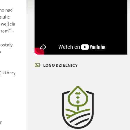
ano nad
 ulic
 wejścia
orem” –
Zostały
w
LOGO DZIELNICY
, którzy
y