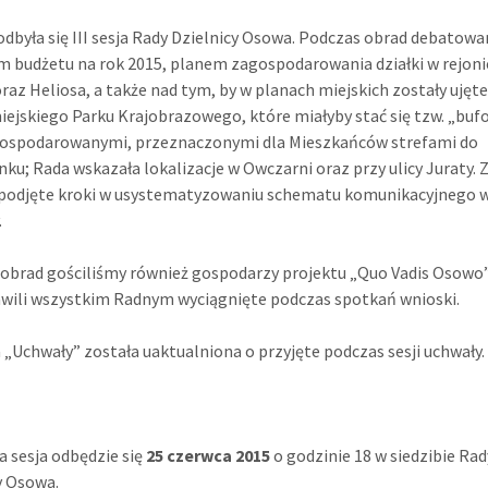
odbyła się III sesja Rady Dzielnicy Osowa. Podczas obrad debatow
 budżetu na rok 2015, planem zagospodarowania działki w rejonie
raz Heliosa, a także nad tym, by w planach miejskich zostały ujęte
iejskiego Parku Krajobrazowego, które miałyby stać się tzw. „buf
agospodarowanymi, przeznaczonymi dla Mieszkańców strefami do
ku; Rada wskazała lokalizacje w Owczarni oraz przy ulicy Juraty. 
 podjęte kroki w usystematyzowaniu schematu komunikacyjnego 
.
obrad gościliśmy również gospodarzy projektu „Quo Vadis Osowo”
wili wszystkim Radnym wyciągnięte podczas spotkań wnioski.
 „Uchwały” została uaktualniona o przyjęte podczas sesji uchwały.
 sesja odbędzie się
25 czerwca 2015
o godzinie 18 w siedzibie Rad
y Osowa.