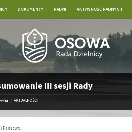
NICY
DOKUMENTY
RADNI
AKTYWNOŚĆ RADNYCH
umowanie III sesji Rady
łówna
AKTUALNOŚCI
/
i Państwo,