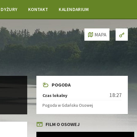
DYŻURY
KONTAKT
KALENDARIUM
MAPA
POGODA
18:27
Czas lokalny
Pogoda w Gdańsku Osowej
FILM O OSOWEJ