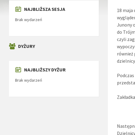
NAJBLIŻSZA SESJA
18 maja 
wyglądem
Brak wydarzeń
Junony o
do Trójm
czyli z
DYŻURY
wypoczyn
również
dzielnicy
NAJBLIŻSZY DYŻUR
Podczas 
Brak wydarzeń
przedsta
Zakładka
Następna
Dzielnic