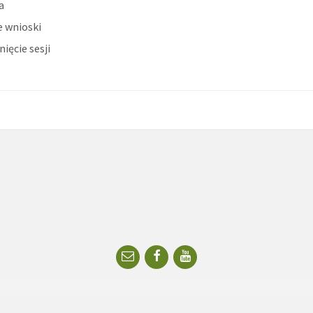
a
 wnioski
ięcie sesji
Email
Facebook
YouTube