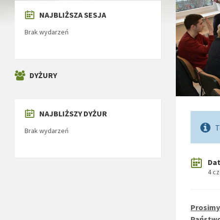
NAJBLIŻSZA SESJA
Brak wydarzeń
DYŻURY
NAJBLIŻSZY DYŻUR
T
Brak wydarzeń
Da
4 c
Prosimy 
Państwo