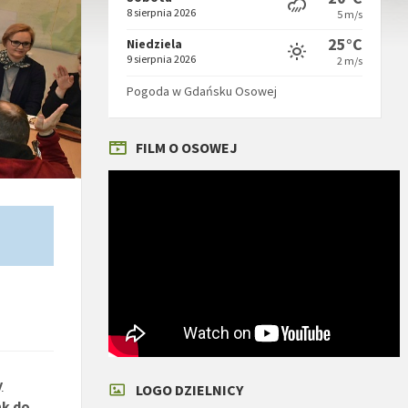
8 sierpnia 2026
5 m/s
25°C
Niedziela
9 sierpnia 2026
2 m/s
Pogoda w Gdańsku Osowej
FILM O OSOWEJ
y
LOGO DZIELNICY
nk do