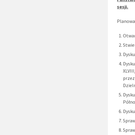
sesji.
Planowa
Otwar
Stwie
Dysku
Dysku
XLVII
przez
Dziel
Dysku
Półno
Dysku
Spraw
Spraw