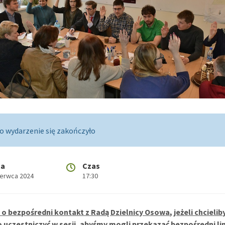
o wydarzenie się zakończyło
ta
Czas
zerwca 2024
17:30
o bezpośredni kontakt z Radą Dzielnicy Osowa, jeżeli chcielib
 uczestniczyć w sesji, abyśmy mogli przekazać bezpośredni li