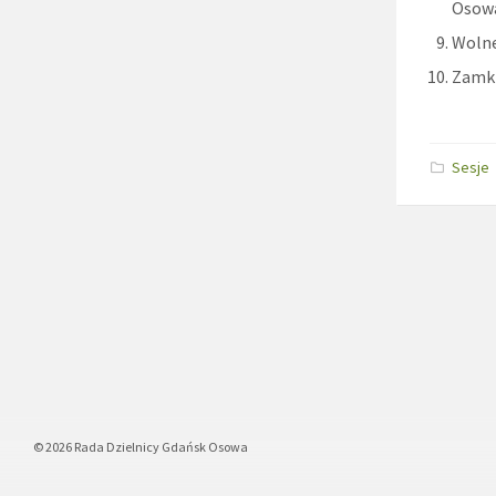
Osow
Wolne
Zamkn
Sesje
© 2026 Rada Dzielnicy Gdańsk Osowa