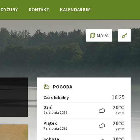
DYŻURY
KONTAKT
KALENDARIUM
MAPA
POGODA
18:25
Czas lokalny
20°C
Dziś
6 sierpnia 2026
1 m/s
20°C
Piątek
7 sierpnia 2026
7 m/s
20°C
Sobota