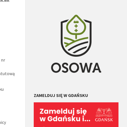
 nr
tatutową
ku
ZAMELDUJ SIĘ W GDAŃSKU
nicy