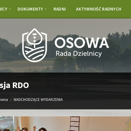
NICY
DOKUMENTY
RADNI
AKTYWNOŚĆ RADNYCH
esja RDO
łówna
NADCHODZĄCE WYDARZENIA
/