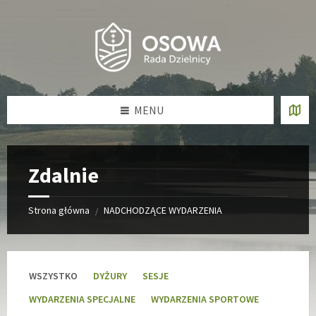
Skip
Skip
Skip
to
to
to
content
left
footer
sidebar
MENU
Zdalnie
Strona główna
NADCHODZĄCE WYDARZENIA
/
WSZYSTKO
DYŻURY
SESJE
WYDARZENIA SPECJALNE
WYDARZENIA SPORTOWE