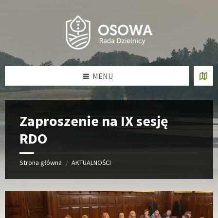
Skip
Skip
Skip
Skip
to
to
to
to
content
left
right
footer
sidebar
sidebar
MENU
Zaproszenie na IX sesję
RDO
Strona główna
AKTUALNOŚCI
/