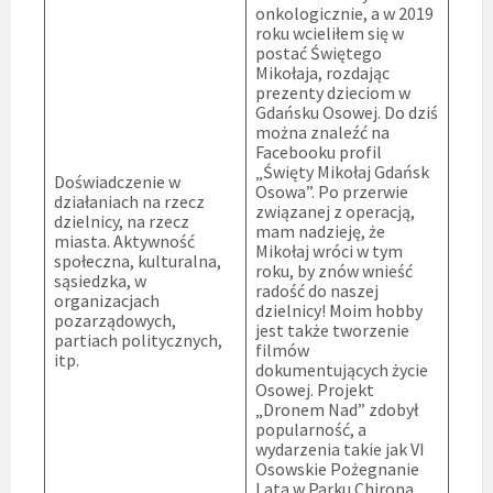
onkologicznie, a w 2019
roku wcieliłem się w
postać Świętego
Mikołaja, rozdając
prezenty dzieciom w
Gdańsku Osowej. Do dziś
można znaleźć na
Facebooku profil
„Święty Mikołaj Gdańsk
Doświadczenie w
Osowa”. Po przerwie
działaniach na rzecz
związanej z operacją,
dzielnicy, na rzecz
mam nadzieję, że
miasta. Aktywność
Mikołaj wróci w tym
społeczna, kulturalna,
roku, by znów wnieść
sąsiedzka, w
radość do naszej
organizacjach
dzielnicy! Moim hobby
pozarządowych,
jest także tworzenie
partiach politycznych,
filmów
itp.
dokumentujących życie
Osowej. Projekt
„Dronem Nad” zdobył
popularność, a
wydarzenia takie jak VI
Osowskie Pożegnanie
Lata w Parku Chirona,