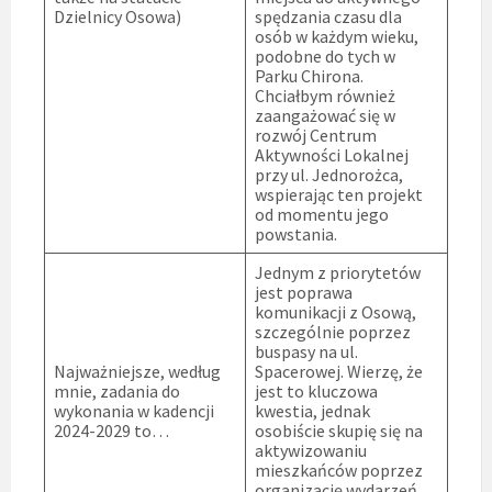
Dzielnicy Osowa)
spędzania czasu dla
osób w każdym wieku,
podobne do tych w
Parku Chirona.
Chciałbym również
zaangażować się w
rozwój Centrum
Aktywności Lokalnej
przy ul. Jednorożca,
wspierając ten projekt
od momentu jego
powstania.
Jednym z priorytetów
jest poprawa
komunikacji z Osową,
szczególnie poprzez
buspasy na ul.
Najważniejsze, według
Spacerowej. Wierzę, że
mnie, zadania do
jest to kluczowa
wykonania w kadencji
kwestia, jednak
2024-2029 to…
osobiście skupię się na
aktywizowaniu
mieszkańców poprzez
organizację wydarzeń