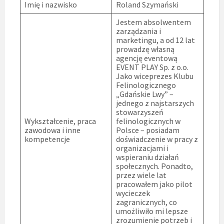
Imię i nazwisko
Roland Szymański
Jestem absolwentem
zarządzania i
marketingu, a od 12 lat
prowadzę własną
agencję eventową
EVENT PLAY Sp. z o.o.
Jako wiceprezes Klubu
Felinologicznego
„Gdańskie Lwy” –
jednego z najstarszych
stowarzyszeń
Wykształcenie, praca
felinologicznych w
zawodowa i inne
Polsce – posiadam
kompetencje
doświadczenie w pracy z
organizacjami i
wspieraniu działań
społecznych. Ponadto,
przez wiele lat
pracowałem jako pilot
wycieczek
zagranicznych, co
umożliwiło mi lepsze
zrozumienie potrzeb i