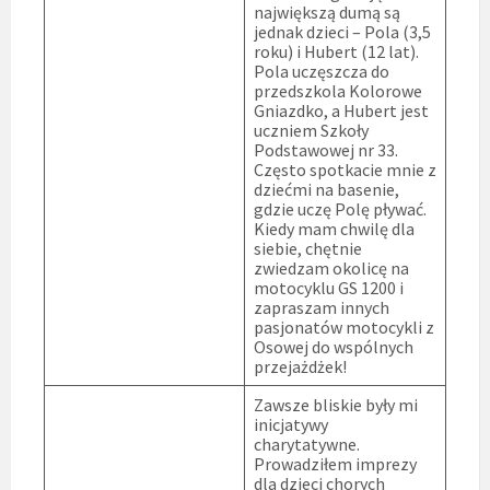
największą dumą są
jednak dzieci – Pola (3,5
roku) i Hubert (12 lat).
Pola uczęszcza do
przedszkola Kolorowe
Gniazdko, a Hubert jest
uczniem Szkoły
Podstawowej nr 33.
Często spotkacie mnie z
dziećmi na basenie,
gdzie uczę Polę pływać.
Kiedy mam chwilę dla
siebie, chętnie
zwiedzam okolicę na
motocyklu GS 1200 i
zapraszam innych
pasjonatów motocykli z
Osowej do wspólnych
przejażdżek!
Zawsze bliskie były mi
inicjatywy
charytatywne.
Prowadziłem imprezy
dla dzieci chorych