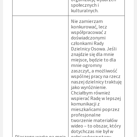
społecznych i
kulturalnych.
Nie zamierzam
konkurować, lecz
współpracować z
doświadczonymi
członkami Rady
Dzielnicy Osowa. Jeśli
znajdzie się dla mnie
miejsce, będzie to dla
mnie ogromny
zaszczyt, a możliwość
wspólnej pracy na rzecz
naszej dzielnicy traktuję
jako wyróżnienie.
Chciałbym również
wspierać Radę w lepszej
komunikacji z
mieszkańcami poprzez
profesjonalne
tworzenie materiałów
wideo – to obszar, który
dotychczas nie był w
Dlaczego warto na mnie
pełni wykorzystany.