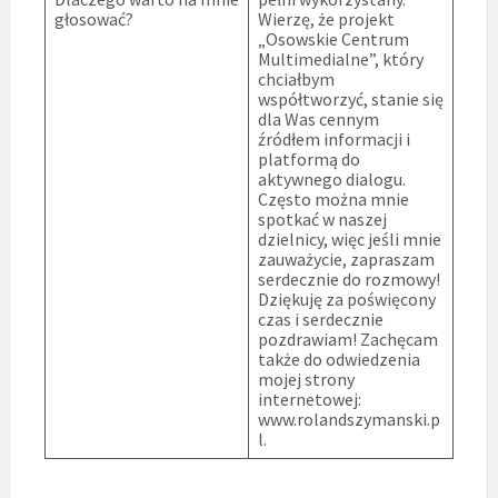
głosować?
Wierzę, że projekt
„Osowskie Centrum
Multimedialne”, który
chciałbym
współtworzyć, stanie się
dla Was cennym
źródłem informacji i
platformą do
aktywnego dialogu.
Często można mnie
spotkać w naszej
dzielnicy, więc jeśli mnie
zauważycie, zapraszam
serdecznie do rozmowy!
Dziękuję za poświęcony
czas i serdecznie
pozdrawiam! Zachęcam
także do odwiedzenia
mojej strony
internetowej:
www.rolandszymanski.p
l.