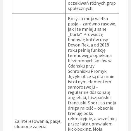
oczekiwań różnych grup
społecznych.
Koty to moja wielka
pasja – zarówno rasowe,
jak i te mniej znane
„burki”. Prowadzę
hodowlę kotów rasy
Devon Rex, a od 2018
roku pełnię funkcję
terenowego opiekuna
bezdomnych kotów w
Gdańsku przy
Schronisku Promyk.
Języki obce są dla mnie
istotnym elementem
samorozwoju –
regularnie doskonalę
angielski, hiszpański i
francuski. Sport to moja
druga miłość – obecnie
trenuję boks
rekreacyjnie, a wcześniej
Zainteresowania, pasje,
przez lata uprawiałem
ulubione zajęcia
kick-boxing. Moją