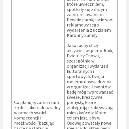
które uwieczniłem,
spotkały się z dużym
zainteresowaniem.
Pewnie pamiętacie spot
reklamowy tego
wydarzenia z udziałem
Karoliny Sumiły
Jako radny chcę
aktywnie wspierać Radę
Dzielnicy Osowa,
szczególnie w
organizacji wydarzeń
kulturalnych i
sportowych. Dzięki
mojemu doświadczeniu
w organizacji eventów
będę mógł wprowadzać
świeże, kreatywne
Co planuję/zamierzam
pomysły, które
zrobić jako radna/radny
zintegrują i zaktywizują
w ramach swoich
mieszkańców. Moim
kompetencji i
celem jest, aby w
możliwości (bazując
Osowej powstały nowe
także na statucie
miejsca do aktywnego