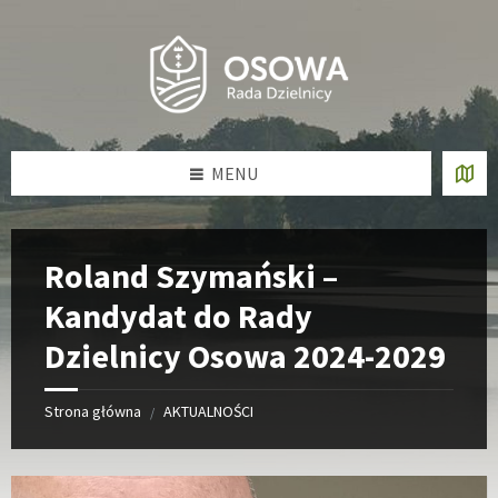
Skip
Skip
Skip
Skip
to
to
to
to
content
left
right
footer
sidebar
sidebar
MENU
Roland Szymański –
Kandydat do Rady
Dzielnicy Osowa 2024-2029
Strona główna
AKTUALNOŚCI
/