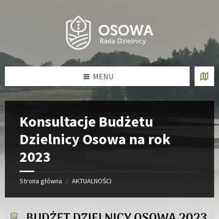
Skip
Skip
Skip
Skip
to
to
to
to
content
left
right
footer
sidebar
sidebar
MENU
Konsultacje Budżetu
Dzielnicy Osowa na rok
2023
Strona główna
AKTUALNOŚCI
/