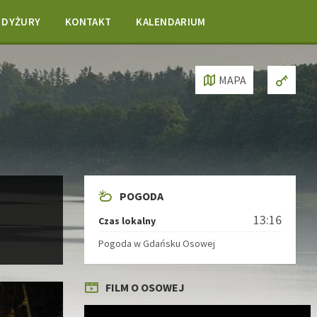
DYŻURY
KONTAKT
KALENDARIUM
MAPA
POGODA
13:16
Czas lokalny
Pogoda w Gdańsku Osowej
FILM O OSOWEJ