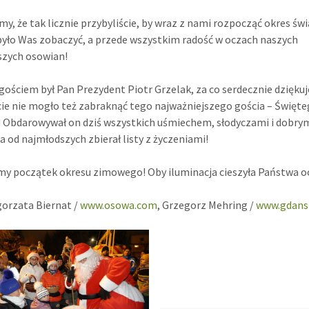
my, że tak licznie przybyliście, by wraz z nami rozpocząć okres św
było Was zobaczyć, a przede wszystkim radość w oczach naszych
szych osowian!
ościem był Pan Prezydent Piotr Grzelak, za co serdecznie dzięku
ie nie mogło też zabraknąć tego najważniejszego gościa – Święt
! Obdarowywał on dziś wszystkich uśmiechem, słodyczami i dobry
a od najmłodszych zbierał listy z życzeniami!
y początek okresu zimowego! Oby iluminacja cieszyła Państwa o
gorzata Biernat /
www.osowa.com
, Grzegorz Mehring /
www.gdans