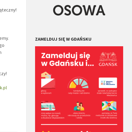
iąteczny!
jemy.
ZAMELDUJ SIĘ W GDAŃSKU
ego
m
czy!
k.pl