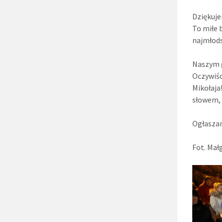
Dziękuje
To miłe 
najmłod
Naszym g
Oczywiśc
Mikołaja
słowem, 
Ogłaszam
Fot. Mał