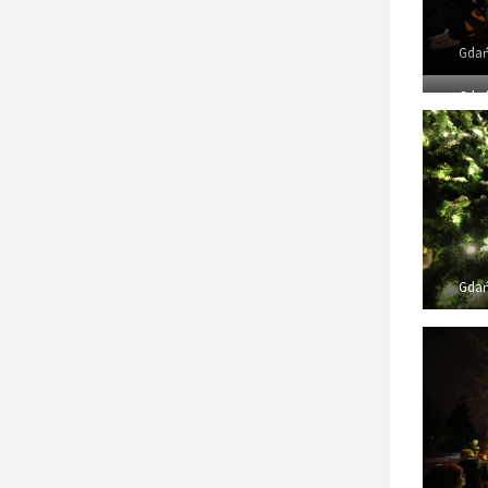
Gdań
Gdań
Gdań