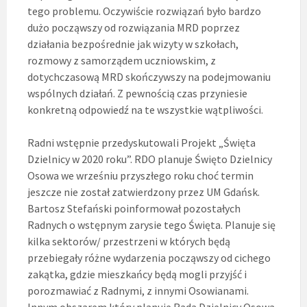
tego problemu. Oczywiście rozwiązań było bardzo
dużo począwszy od rozwiązania MRD poprzez
działania bezpośrednie jak wizyty w szkołach,
rozmowy z samorządem uczniowskim, z
dotychczasową MRD skończywszy na podejmowaniu
wspólnych działań. Z pewnością czas przyniesie
konkretną odpowiedź na te wszystkie wątpliwości.
Radni wstępnie przedyskutowali Projekt „Święta
Dzielnicy w 2020 roku”. RDO planuje Święto Dzielnicy
Osowa we wrześniu przyszłego roku choć termin
jeszcze nie został zatwierdzony przez UM Gdańsk.
Bartosz Stefański poinformował pozostałych
Radnych o wstępnym zarysie tego Święta. Planuje się
kilka sektorów/ przestrzeni w których będą
przebiegały różne wydarzenia począwszy od cichego
zakątka, gdzie mieszkańcy będą mogli przyjść i
porozmawiać z Radnymi, z innymi Osowianami.
Innym obszarem który planuje Rada Dzielnicy Osowa