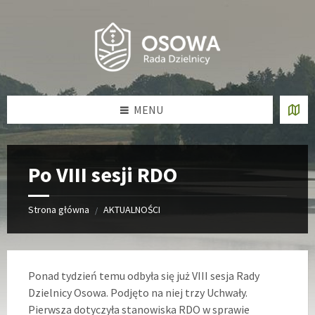
Skip
Skip
Skip
Skip
to
to
to
to
content
left
right
footer
sidebar
sidebar
MENU
Po VIII sesji RDO
Strona główna
AKTUALNOŚCI
/
Ponad tydzień temu odbyła się już VIII sesja Rady
Dzielnicy Osowa. Podjęto na niej trzy Uchwały.
Pierwsza dotyczyła stanowiska RDO w sprawie