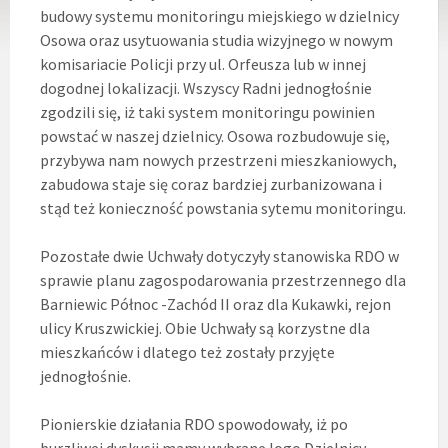
budowy systemu monitoringu miejskiego w dzielnicy
Osowa oraz usytuowania studia wizyjnego w nowym
komisariacie Policji przy ul. Orfeusza lub w innej
dogodnej lokalizacji. Wszyscy Radni jednogłośnie
zgodzili się, iż taki system monitoringu powinien
powstać w naszej dzielnicy. Osowa rozbudowuje się,
przybywa nam nowych przestrzeni mieszkaniowych,
zabudowa staje się coraz bardziej zurbanizowana i
stąd też konieczność powstania sytemu monitoringu.
Pozostałe dwie Uchwały dotyczyły stanowiska RDO w
sprawie planu zagospodarowania przestrzennego dla
Barniewic Północ -Zachód II oraz dla Kukawki, rejon
ulicy Kruszwickiej. Obie Uchwały są korzystne dla
mieszkańców i dlatego też zostały przyjęte
jednogłośnie.
Pionierskie działania RDO spowodowały, iż po
burzliwej dyskusji mamy wybrane logo Dzielnicy