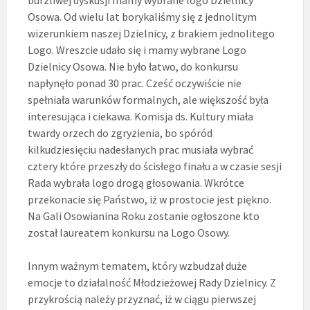
Osowa. Od wielu lat borykaliśmy się z jednolitym
wizerunkiem naszej Dzielnicy, z brakiem jednolitego
Logo. Wreszcie udało się i mamy wybrane Logo
Dzielnicy Osowa. Nie było łatwo, do konkursu
napłynęło ponad 30 prac. Cześć oczywiście nie
spełniała warunków formalnych, ale większość była
interesująca i ciekawa. Komisja ds. Kultury miała
twardy orzech do zgryzienia, bo spóród
kilkudziesięciu nadesłanych prac musiała wybrać
cztery które przeszły do ścisłego finału a w czasie sesji
Rada wybrała logo drogą głosowania. Wkrótce
przekonacie się Państwo, iż w prostocie jest piękno.
Na Gali Osowianina Roku zostanie ogłoszone kto
został laureatem konkursu na Logo Osowy.
Innym ważnym tematem, który wzbudzał duże
emocje to działalność Młodzieżowej Rady Dzielnicy. Z
przykrością należy przyznać, iż w ciągu pierwszej