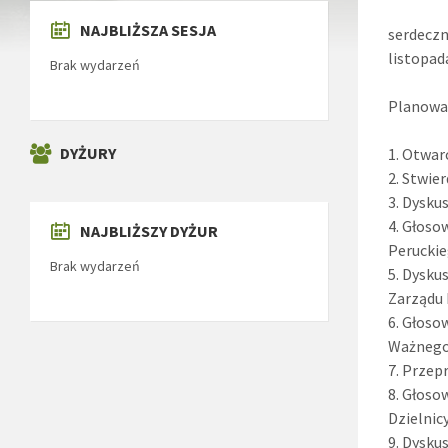
NAJBLIŻSZA SESJA
serdeczn
listopada
Brak wydarzeń
Planowan
DYŻURY
1. Otwarc
2. Stwie
3. Dysku
4. Głoso
NAJBLIŻSZY DYŻUR
Peruckie
Brak wydarzeń
5. Dysku
Zarządu 
6. Głoso
Ważnego 
7. Przep
8. Głoso
Dzielnic
9. Dysku