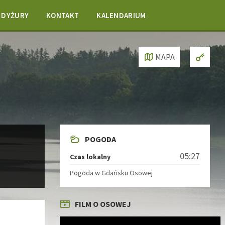
DYŻURY
KONTAKT
KALENDARIUM
MAPA
POGODA
05:27
Czas lokalny
Pogoda w Gdańsku Osowej
FILM O OSOWEJ