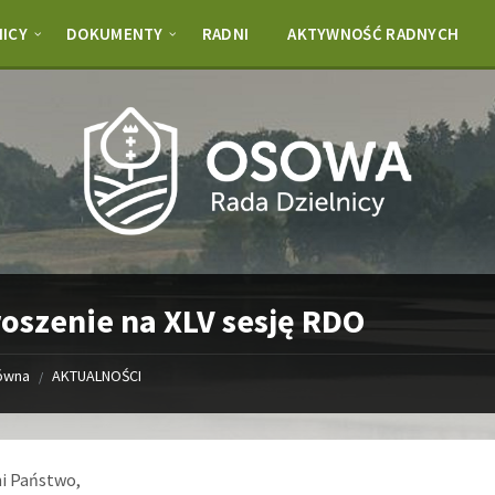
NICY
DOKUMENTY
RADNI
AKTYWNOŚĆ RADNYCH
oszenie na XLV sesję RDO
łówna
AKTUALNOŚCI
/
i Państwo,