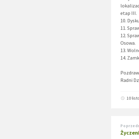
lokaliza
etap III.
10. Dysk
11. Spra
12. Spra
Osowa.
13. Woln
14. Zamkn
Pozdraw
Radni Dz
10 lis
Poprzed
Życzen