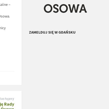
alne –
Osowa.
nicy
ZAMELDUJ SIĘ W GDAŃSKU
Następny
sję Rady
y Osowa