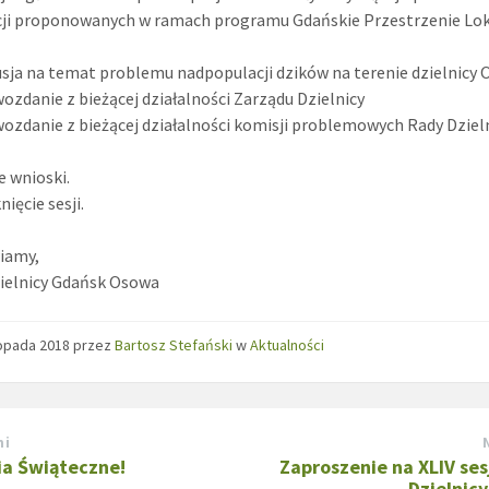
cji proponowanych w ramach programu Gdańskie Przestrzenie Lok
usja na temat problemu nadpopulacji dzików na terenie dzielnicy 
wozdanie z bieżącej działalności Zarządu Dzielnicy
wozdanie z bieżącej działalności komisji problemowych Rady Dziel
e wnioski.
ięcie sesji.
iamy,
ielnicy Gdańsk Osowa
topada 2018
przez
Bartosz Stefański
w
Aktualności
ni
ia Świąteczne!
Zaproszenie na XLIV se
Dzielnic