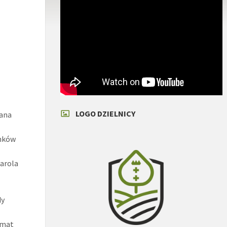
LOGO DZIELNICY
Jana
onków
Karola
dy
temat