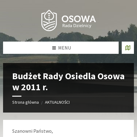
Skip
Skip
Skip
Skip
to
to
to
to
content
left
right
footer
sidebar
sidebar
MENU
Budżet Rady Osiedla Osowa
w 2011 r.
Strona główna
AKTUALNOŚCI
/
Szanowni Państwo,