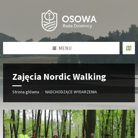
Skip
Skip
Skip
Skip
to
to
to
to
content
left
right
footer
sidebar
sidebar
MENU
Zajęcia Nordic Walking
Strona główna
NADCHODZĄCE WYDARZENIA
/