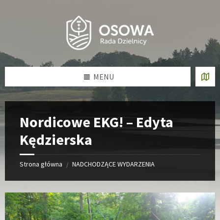
Skip
Skip
Skip
Skip
to
to
to
to
content
left
right
footer
sidebar
sidebar
MENU
Nordicowe EKG! – Edyta
Kędzierska
Strona główna
NADCHODZĄCE WYDARZENIA
/