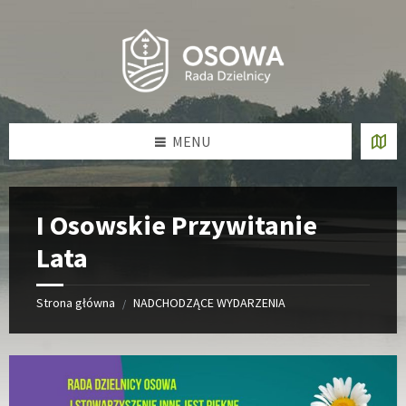
Skip
Skip
Skip
Skip
to
to
to
to
content
left
right
footer
sidebar
sidebar
MENU
I Osowskie Przywitanie
Lata
Strona główna
NADCHODZĄCE WYDARZENIA
/