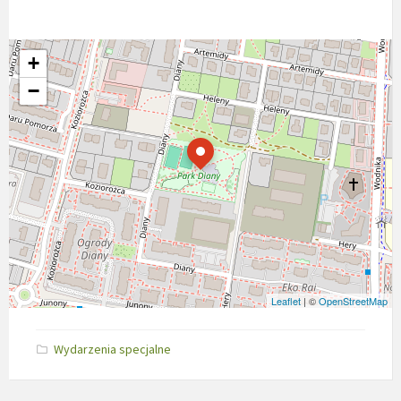
+
−
Leaflet
| ©
OpenStreetMap
Wydarzenia specjalne