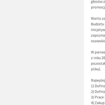
głosów z
promocja
Warto za
Budżetu
inicjaty
zapoznać
osowskic
W pierws
z roku 2
pozostał
pliku).
Najwyżej
1) Dofin
2) Dofin
3) Prace
4) Zakup