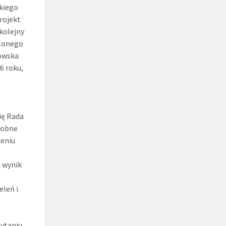
skiego
rojekt
kolejny
elonego
sowska
6 roku,
ię Rada
robne
ieniu
i wynik
eleń i
pytaniu