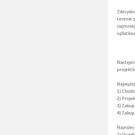
Zdecydow
terenie 
najmniej
opłatkow
Następni
projektó
Najwyżej
1) Chodn
2) Proje
3) Zakup
4) Zakup
Najniżej
1) Osied