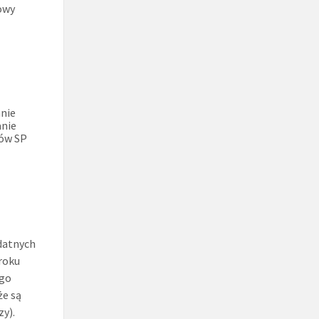
owy
anie
anie
iów SP
ydatnych
 roku
ego
że są
zy).