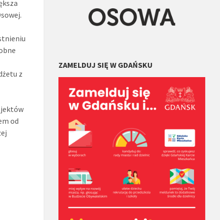
iększa
Osowej.
stnieniu
dobne
i
ZAMELDUJ SIĘ W GDAŃSKU
dżetu z
ojektów
iem od
ej