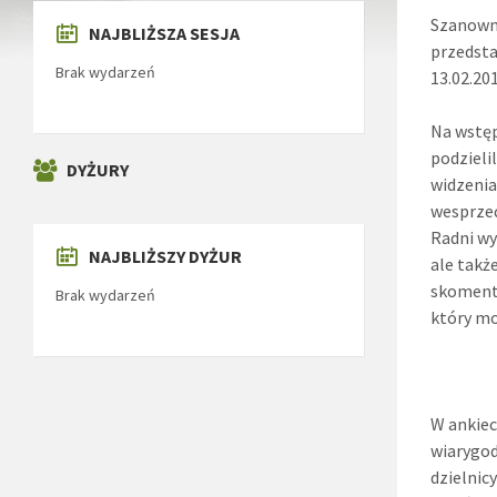
Szanown
NAJBLIŻSZA SESJA
przedsta
Brak wydarzeń
13.02.20
Na wstęp
podzieli
DYŻURY
widzenia
wesprzeć
Radni wy
NAJBLIŻSZY DYŻUR
ale takż
skomento
Brak wydarzeń
który mo
W ankiec
wiarygod
dzielnic