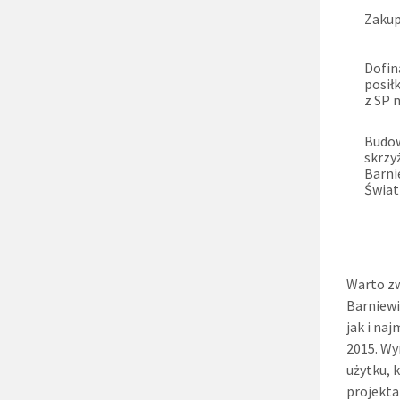
Zakup
Dofi
posił
z SP 
Budow
skrzy
Barn
Świat
Warto zw
Barniewi
jak i na
2015. Wy
użytku, 
projekta