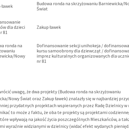
Budowa ronda na skrzyżowaniu Barniewicka/N
 ławek
Świat
nansowanie
ków dla dzieci
Zakup ławek
nr 81
a ronda na
Dofinansowanie sekcji unihokeja / dofinansow
żowaniu
kursu samoobrony dla dziewcząt / dofinansow
iewicka/Nowy
imprez kulturalnych organizowanych dla uczn
nr 81
rócić uwagę, że dwa projekty (Budowa ronda na skrzyżowaniu
cka/Nowy Świat oraz Zakup ławek) znalazły się w najbardziej prz
jmniej przydatnych projektach wspieranych przez Radę Dzielnicy w
nikać to może z faktu, że oba te projekty są projektami codzienn
które wpływają na jakość życia poszczególnych Mieszkańców, a tak
mi wyraźnie widzianymi w dzielnicy (widać efekt wydanych pienięd