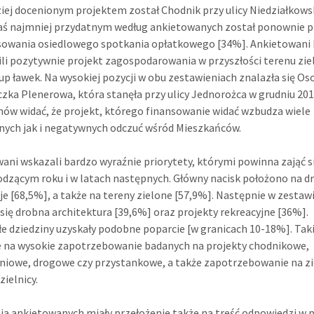
iej docenionym projektem został Chodnik przy ulicy Niedziałkow
aś najmniej przydatnym według ankietowanych został ponownie p
owania osiedlowego spotkania opłatkowego [34%]. Ankietowani 
ili pozytywnie projekt zagospodarowania w przyszłości terenu zi
up ławek. Na wysokiej pozycji w obu zestawieniach znalazła się O
czka Plenerowa, która stanęła przy ulicy Jednorożca w grudniu 201
ów widać, że projekt, którego finansowanie widać wzbudza wiele
ych jak i negatywnych odczuć wśród Mieszkańców.
ani wskazali bardzo wyraźnie priorytety, którymi powinna zająć s
dzącym roku i w latach następnych. Główny nacisk położono na d
je [68,5%], a także na tereny zielone [57,9%]. Następnie w zestaw
 się drobna architektura [39,6%] oraz projekty rekreacyjne [36%].
e dziedziny uzyskały podobne poparcie [w granicach 10-18%]. Tak
 na wysokie zapotrzebowanie badanych na projekty chodnikowe,
niowe, drogowe czy przystankowe, a także zapotrzebowanie na zi
zielnicy.
a ankietowanych miały przełożenie także na treść odpowiedzi w 