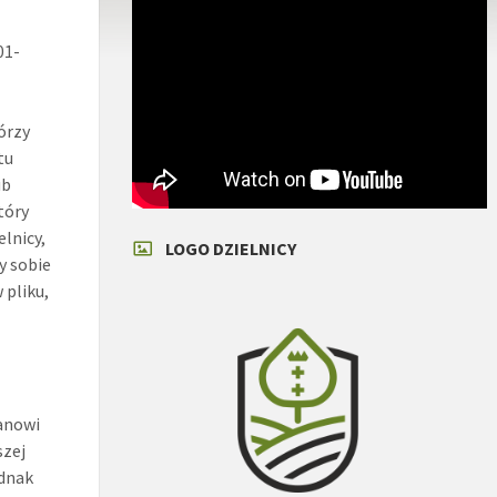
01-
órzy
tu
ub
tóry
lnicy,
LOGO DZIELNICY
y sobie
 pliku,
tanowi
szej
ednak