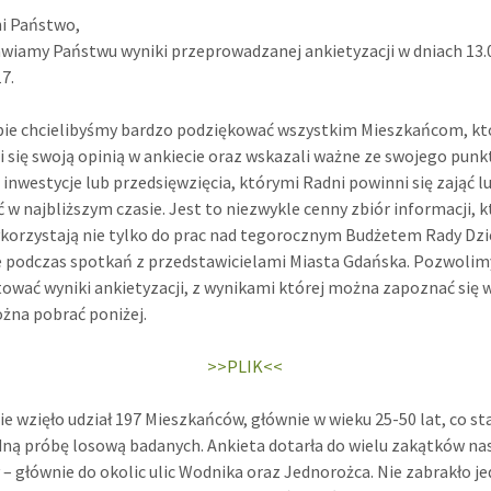
i Państwo,
wiamy Państwu wyniki przeprowadzanej ankietyzacji w dniach 13.
17.
ie chcielibyśmy bardzo podziękować wszystkim Mieszkańcom, kt
li się swoją opinią w ankiecie oraz wskazali ważne ze swojego punk
 inwestycje lub przedsięwzięcia, którymi Radni powinni się zająć l
 w najbliższym czasie. Jest to niezwykle cenny zbiór informacji, k
korzystają nie tylko do prac nad tegorocznym Budżetem Rady Dzie
e podczas spotkań z przedstawicielami Miasta Gdańska. Pozwolim
wać wyniki ankietyzacji, z wynikami której można zapoznać się w
żna pobrać poniżej.
>>PLIK<<
ie wzięło udział 197 Mieszkańców, głównie w wieku 25-50 lat, co s
ną próbę losową badanych. Ankieta dotarła do wielu zakątków na
y – głównie do okolic ulic Wodnika oraz Jednorożca. Nie zabrakło j