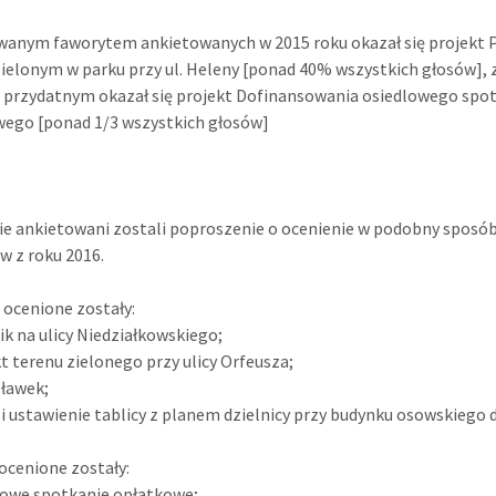
anym faworytem ankietowanych w 2015 roku okazał się projekt 
zielonym w parku przy ul. Heleny [ponad 40% wszystkich głosów], 
 przydatnym okazał się projekt Dofinansowania osiedlowego spo
ego [ponad 1/3 wszystkich głosów]
e ankietowani zostali poproszenie o ocenienie w podobny sposó
w z roku 2016.
 ocenione zostały:
ik na ulicy Niedziałkowskiego;
kt terenu zielonego przy ulicy Orfeusza;
 ławek;
 i ustawienie tablicy z planem dzielnicy przy budynku osowskiego 
 ocenione zostały:
lowe spotkanie opłatkowe;