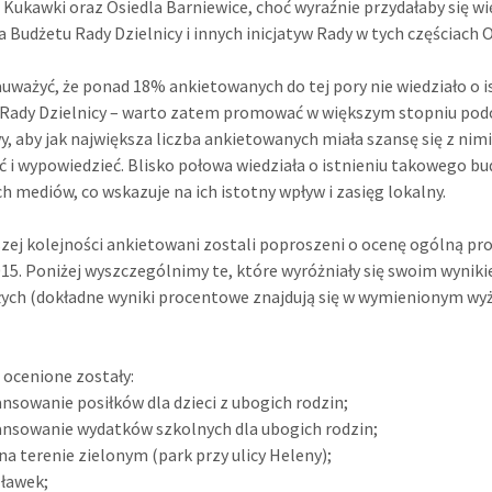
 Kukawki oraz Osiedla Barniewice, choć wyraźnie przydałaby się w
 Budżetu Rady Dzielnicy i innych inicjatyw Rady w tych częściach 
uważyć, że ponad 18% ankietowanych do tej pory nie wiedziało o i
 Rady Dzielnicy – warto zatem promować w większym stopniu po
wy, aby jak największa liczba ankietowanych miała szansę się z nim
 i wypowiedzieć. Blisko połowa wiedziała o istnieniu takowego bu
h mediów, co wskazuje na ich istotny wpływ i zasięg lokalny.
zej kolejności ankietowani zostali poproszeni o ocenę ogólną pr
015. Poniżej wyszczególnimy te, które wyróżniały się swoim wynik
ych (dokładne wyniki procentowe znajdują się w wymienionym wyż
 ocenione zostały:
ansowanie posiłków dla dzieci z ubogich rodzin;
ansowanie wydatków szkolnych dla ubogich rodzin;
 na terenie zielonym (park przy ulicy Heleny);
 ławek;