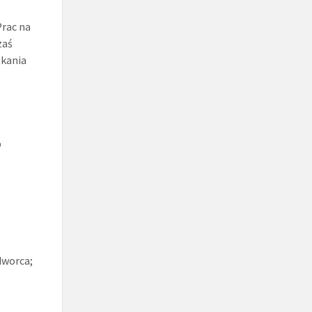
Prac na
zaś
tkania
b
dworca;