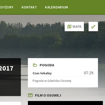
DYŻURY
KONTAKT
KALENDARIUM
MAPA
POGODA
 2017
07:29
Czas lokalny
Pogoda w Gdańsku Osowej
FILM O OSOWEJ