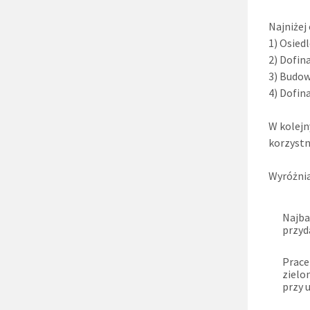
Najniżej
1) Osied
2) Dofin
3) Budow
4) Dofin
W kolejn
korzystn
Wyróżnia
Najba
przyd
Prace
zielo
przy 