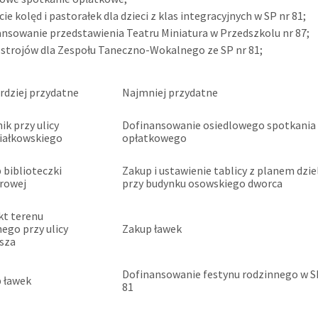
ie kolęd i pastorałek dla dzieci z klas integracyjnych w SP nr 81;
ansowanie przedstawienia Teatru Miniatura w Przedszkolu nr 87;
 strojów dla Zespołu Taneczno-Wokalnego ze SP nr 81;
rdziej przydatne
Najmniej przydatne
ik przy ulicy
Dofinansowanie osiedlowego spotkania
iałkowskiego
opłatkowego
 biblioteczki
Zakup i ustawienie tablicy z planem dzie
rowej
przy budynku osowskiego dworca
kt terenu
nego przy ulicy
Zakup ławek
sza
Dofinansowanie festynu rodzinnego w S
 ławek
81