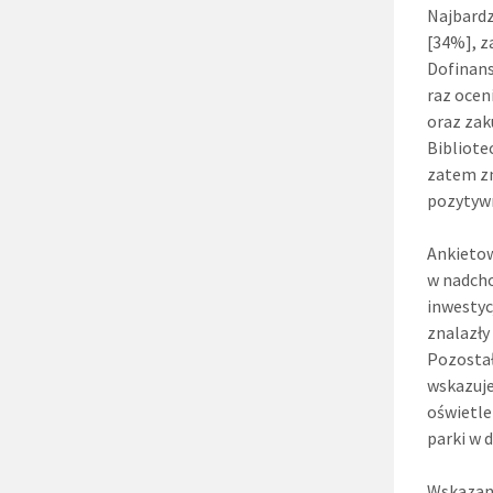
Najbardz
[34%], z
Dofinans
raz ocen
oraz zak
Bibliote
zatem zn
pozytywn
Ankietow
w nadcho
inwestyc
znalazły
Pozostał
wskazuje
oświetle
parki w d
Wskazani