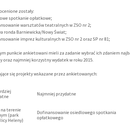
 ocenione zostały:
lowe spotkanie opłatkowe;
ansowanie warsztatów teatralnych w ZSO nr 2;
a ronda Barniewicka/Nowy Świat;
ansowanie imprez kulturalnych w ZSO nr 2 oraz SP nr 81;
ym punkcie ankietowani mieli za zadanie wybrać ich zdaniem najb
y oraz najmniej korzystny wydatek w roku 2015.
jące się projekty wskazane przez ankietowanych:
rdziej
Najmniej przydatne
atne
 na terenie
Dofinansowanie osiedlowego spotkania
nym (park
opłatkowego
ulicy Heleny)