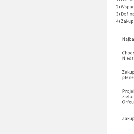
2) Wsparc
3) Dofin
4) Zakup
Najba
Chodn
Niedz
Zakup
plene
Proje
zielo
Orfeu
Zakup